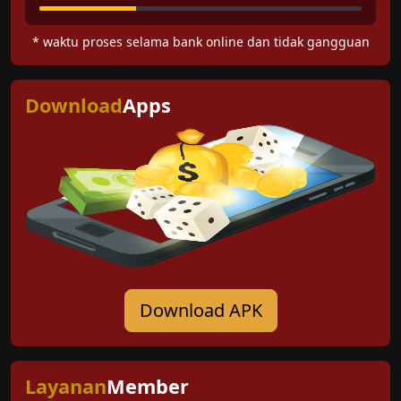
* waktu proses selama bank online dan tidak gangguan
Download
Apps
Download APK
Layanan
Member