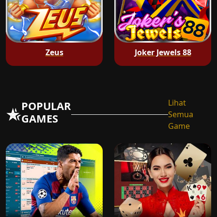
Zeus
Joker Jewels 88
Lihat
POPULAR
Semua
GAMES
Game