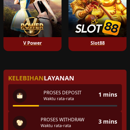
V Power
Slot88
KELEBIHAN
LAYANAN
PROSES DEPOSIT
1 mins
Waktu rata-rata
PROSES WITHDRAW
3 mins
Waktu rata-rata