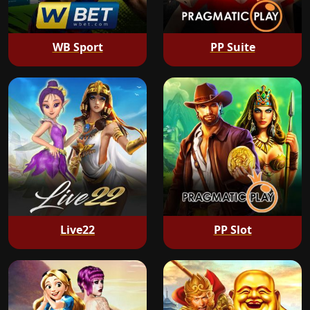
WB Sport
PP Suite
Live22
PP Slot